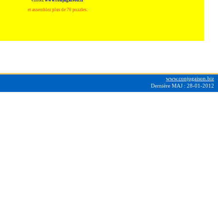
Visitez
www.conjugaison.fr
et assemblez plus de 70 puzzles.
www.conjugaison.biz
Dernière MAJ :
28-01-2012