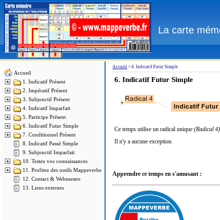
La carte mémo
Accueil
>
6. Indicatif Futur Simple
Accueil
6.
Indicatif Futur Simple
1. Indicatif Présent
2. Impératif Présent
3. Subjonctif Présent
4. Indicatif Imparfait
5. Participe Présent
6. Indicatif Futur Simple
Ce temps utilise un radical unique
(Radical 4)
7. Conditionnel Présent
Il n'y a aucune exception.
8. Indicatif Passé Simple
9. Subjonctif Imparfait
10. Testez vos connaissances
11. Profitez des outils Mappeverbe
Apprendre ce temps en s'amusant :
12. Contact & Webmestre
13. Liens externes