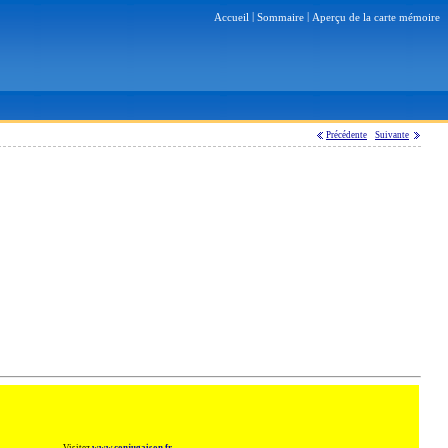
|
|
Accueil
Sommaire
Aperçu de la carte mémoire
Précédente
Suivante