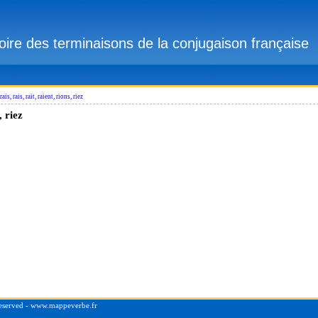
ire des terminaisons de la conjugaison française
rais, rais, rait, raient, rions, riez
, riez
s reserved - www.mappeverbe.fr