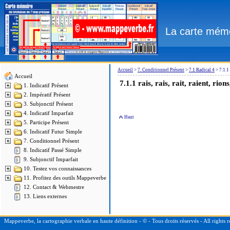
La carte mémo
Accueil
>
7. Conditionnel Présent
>
7.1 Radical 4
>
7.1.1 
Accueil
7.1.1
rais, rais, rait, raient, rions
1. Indicatif Présent
2. Impératif Présent
3. Subjonctif Présent
4. Indicatif Imparfait
Haut
5. Participe Présent
6. Indicatif Futur Simple
7. Conditionnel Présent
8. Indicatif Passé Simple
9. Subjonctif Imparfait
10. Testez vos connaissances
11. Profitez des outils Mappeverbe
12. Contact & Webmestre
13. Liens externes
Mappeverbe, la cartographie verbale en haute définition - © - Tous droits réservés - All right