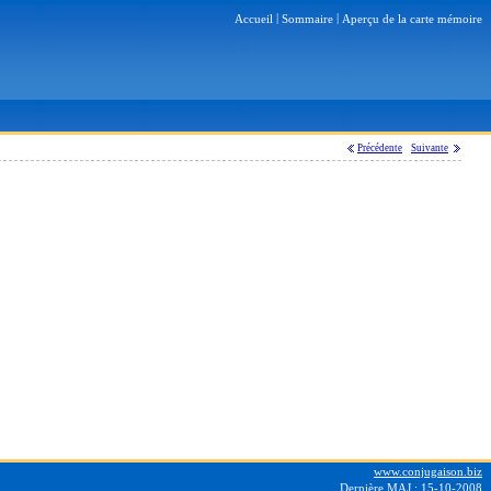
|
|
Accueil
Sommaire
Aperçu de la carte mémoire
Précédente
Suivante
www.conjugaison.biz
Dernière MAJ :
15-10-2008