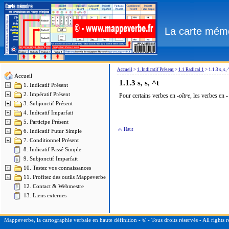
La carte mémo
Accueil
>
1. Indicatif Présent
>
1.1 Radical 1
>
1.1.3 s, s, 
Accueil
1.1.3
s, s, ^t
1. Indicatif Présent
2. Impératif Présent
Pour certains verbes en
-oître,
les verbes en 
3. Subjonctif Présent
4. Indicatif Imparfait
5. Participe Présent
Haut
6. Indicatif Futur Simple
7. Conditionnel Présent
8. Indicatif Passé Simple
9. Subjonctif Imparfait
10. Testez vos connaissances
11. Profitez des outils Mappeverbe
12. Contact & Webmestre
13. Liens externes
Mappeverbe, la cartographie verbale en haute définition - © - Tous droits réservés - All right