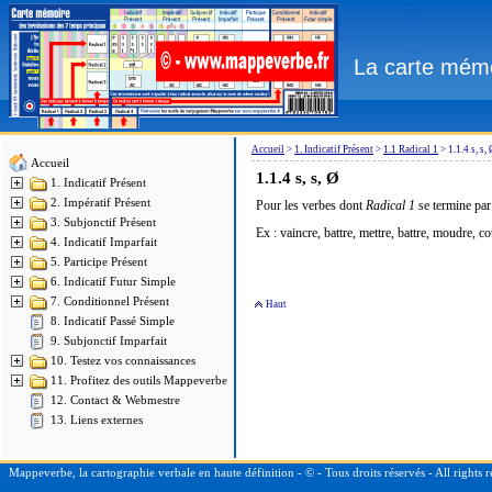
La carte mémo
Accueil
>
1. Indicatif Présent
>
1.1 Radical 1
>
1.1.4 s, s,
Accueil
1.1.4
s, s, Ø
1. Indicatif Présent
2. Impératif Présent
Pour les verbes dont
Radical 1
se termine pa
3. Subjonctif Présent
Ex : vaincre, battre, mettre, battre, moudre, c
4. Indicatif Imparfait
5. Participe Présent
6. Indicatif Futur Simple
7. Conditionnel Présent
Haut
8. Indicatif Passé Simple
9. Subjonctif Imparfait
10. Testez vos connaissances
11. Profitez des outils Mappeverbe
12. Contact & Webmestre
13. Liens externes
Mappeverbe, la cartographie verbale en haute définition - © - Tous droits réservés - All right